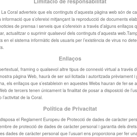
Limitació de responsabilitat
t La Coral adverteix que els continguts d’aquesta pàgina web són de car
la informació que s’ofereixi mitjançant la reproducció de documents elab
 noticies de premsa i serveis que s’ofereixin a través d’alguns enllaços
car, actualitzar o suprimir qualsevol dels continguts d’aquesta web.Tam
ts en el sistema informàtic dels usuaris per l’existència de virus no det
ts.
Enllaços
hipertextual, framing o qualsevol altre tipus de connexió virtual a travé
ostra pàgina Web, haurà de ser sol·licitada i autoritzada prèviament i p
 ha, els enllaços que s’estableixin en aquestes Webs hauran de fer-se a 
Web de tercers tenen únicament la finalitat de posar a disposició de l’us
’activitat de la Coral.
Política de Privacitat
disposa el Reglament Europeu de Protecció de dades de caràcter perso
mbre de protecció de dades de caràcter personal i garantia dels drets d
Les dades de caràcter personal que l’usuari ens proporciona per fer un