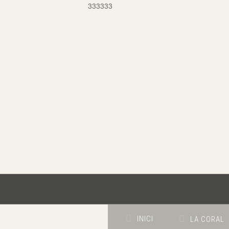
333333
INICI
LA CORAL