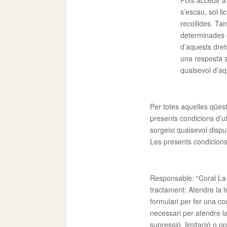
Pots accedir a 
s’escau, sol·li
recollides. Tam
determinades c
d’aquests dret
una resposta s
qualsevol d’aq
Per totes aquelles qües
presents condicions d’ut
sorgeixi qualsevol dispu
Les presents condicions 
Responsable: “Coral La
tractament: Atendre la t
formulari per fer una c
necessari per atendre la
supressió, limitació o op