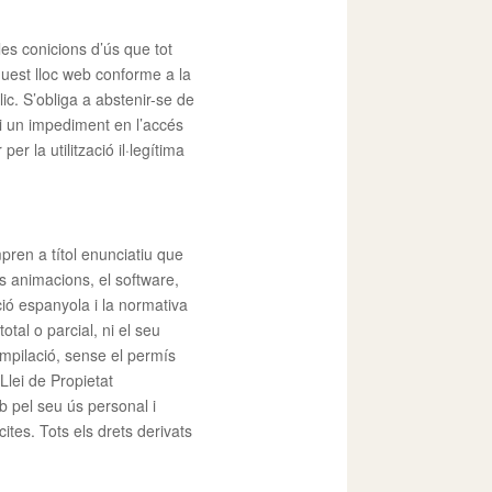
es conicions d’ús que tot
quest lloc web conforme a la
ic. S’obliga a abstenir-se de
ti un impediment en l’accés
er la utilització il·legítima
pren a títol enunciatiu que
les animacions, el software,
ció espanyola i la normativa
otal o parcial, ni el seu
ompilació, sense el permís
 Llei de Propietat
eb pel seu ús personal i
cites. Tots els drets derivats