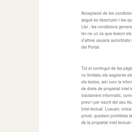
Acceptació de les condicio
seguit es descriuen i les q
Llei , les condicions genera
fer-ne un ús que lesioni el
d’altres usuaris autoritzats 
del Portal.
Tot el contingut de les pàg
no limitatiu els següents el
els textos, així com la info
de drets de propietat intel·l
tractament informàtic, comu
previ i per escrit del seu t
Intel·lectual. L’usuari, ún
privat, quedant prohibida la 
de la propietat intel·lectu