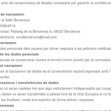
 amb els compromisos de lleialtat necessaris per garantir la confidencial
de tractament.
e la Salle Bonanova
600664516
postal: Passeig de la Bonanova 8, 08022 Barcelona
electrònic: coralbonanova@mail.com
 tractament
des personals dels usuaris per donar resposta a les peticions realitza
de les dades personals
onals es conservaran durant el termini mínim previst per la normativa 
el tractament
per al tractament de dades és el consentiment explícit expressat amb l
acitat.
 cessions i transferències de dades
s no seran cedides tret que sigui estrictament indispensable pel comp
s dades no seran transferides a països fora de la Unió Europea si no fo
es finalitats i vostè ens autoritzi de forma prèvia i expressa.
teressats