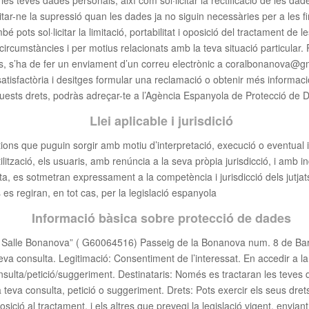
les teves dades personals, així com sol·licitar la rectificació de les dad
citar-ne la supressió quan les dades ja no siguin necessàries per a les f
bé pots sol·licitar la limitació, portabilitat i oposició del tractament de
ircumstàncies i per motius relacionats amb la teva situació particular. 
s, s’ha de fer un enviament d’un correu electrònic a coralbonanova@g
atisfactòria i desitges formular una reclamació o obtenir més informaci
uests drets, podràs adreçar-te a l’Agència Espanyola de Protecció de 
Llei aplicable i jurisdició
tions que puguin sorgir amb motiu d’interpretació, execució o eventual
ilització, els usuaris, amb renúncia a la seva pròpia jurisdicció, i amb 
ta, es sotmetran expressament a la competència i jurisdicció dels jutjat
es regiran, en tot cas, per la legislació espanyola
Informació bàsica sobre protecció de dades
 Salle Bonanova” ( G60064516) Passeig de la Bonanova num. 8 de Barce
eva consulta. Legitimació: Consentiment de l’interessat. En accedir a la
onsulta/petició/suggeriment. Destinataris: Només es tractaran les teves
 teva consulta, petició o suggeriment. Drets: Pots exercir els seus drets
osició al tractament, i els altres que prevegi la legislació vigent, envian