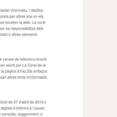
àcter informatiu, i declina
orats per altres ens en els
 que consten la web. La coral
poc es responsabilitza dels
ectats o altres elements
s de xarxes de telecomunicació
er escrit per La Coral de la
la pàgina d’inici.Els enllaços
uari altres fonts d’informació
nal de 27 d’abril de 2016 y
igitals s’informa a l’usuari
a consulta, suggeriment, o