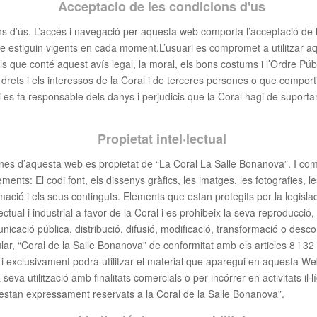
Acceptacio de les condicions d'us
ns d’ús. L’accés i navegació per aquesta web comporta l’acceptació de l
ue estiguin vigents en cada moment.L’usuari es compromet a utilitzar a
ls que conté aquest avís legal, la moral, els bons costums i l’Ordre Públ
s drets i els interessos de la Coral i de terceres persones o que compor
i es fa responsable dels danys i perjudicis que la Coral hagi de suportar p
Propietat intel·lectual
ines d’aquesta web es propietat de “La Coral La Salle Bonanova”. I com
ements: El codi font, els dissenys gràfics, les imatges, les fotografies, 
rmació i els seus continguts. Elements que estan protegits per la legisla
ectual i industrial a favor de la Coral i es prohibeix la seva reproducció, t
nicació pública, distribució, difusió, modificació, transformació o desc
itular, “Coral de la Salle Bonanova” de conformitat amb els articles 8 i 32
ica i exclusivament podrà utilitzar el material que aparegui en aquesta W
seva utilització amb finalitats comercials o per incórrer en activitats il·lí
al estan expressament reservats a la Coral de la Salle Bonanova”.