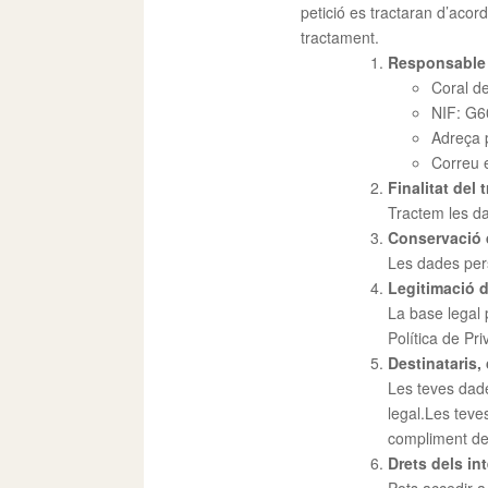
petició es tractaran d’acord
tractament.
Responsable 
Coral d
NIF: G
Adreça 
Correu 
Finalitat del
Tractem les da
Conservació 
Les dades pers
Legitimació d
La base legal 
Política de Priv
Destinataris,
Les teves dade
legal.Les teve
compliment de l
Drets dels in