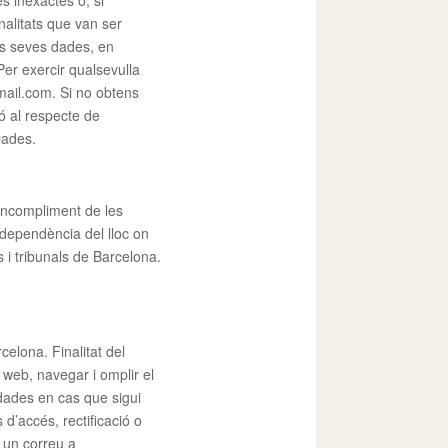
es inexactes o, si
inalitats que van ser
 les seves dades, en
Per exercir qualsevulla
mail.com. Si no obtens
ó al respecte de
Dades.
 incompliment de les
independència del lloc on
s i tribunals de Barcelona.
lona. Finalitat del
 web, navegar i omplir el
 dades en cas que sigui
 d’accés, rectificació o
t un correu a